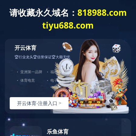
开云（中国）
新闻中心
通知公告
关于组织报名农学院2026年“强
基菁英”生物育种深港研学专项计
划的通知
发布日期：2026-06-04 阅读次数：
各学生班：
为深入贯彻国家种业振兴行动与生物育种强基计划战
略部署，充分依托深港两地高端创新资源与顶尖高校平
台，聚焦生物育种前沿交叉领域，着力提升强基班学生学