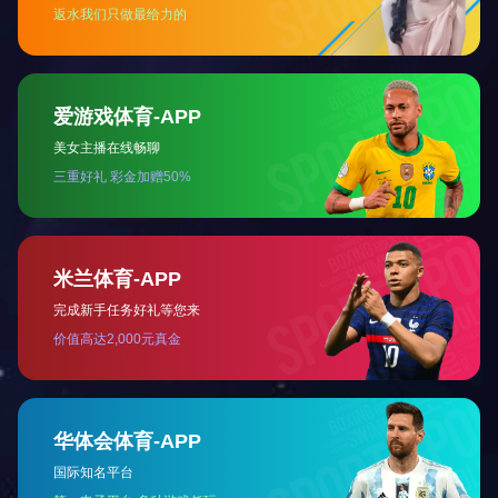
单。
3. 名单公示：拟入选名单在院内公示3个工作日，公
示无异议后正式确定研学团队成员。
4. 行前教育：入选学生按要求及时办理港澳通行证及
有效签注，配合完成行程报备、安全教育、行前培训等工
作。
五、注意事项
1. 入选学生须全程参加研学活动，无正当理由不得退
出。
2. 项目日程、行前培训等具体安排另行通知。
附件1：2026年农学院“强基菁英”生物育种深港研学专项