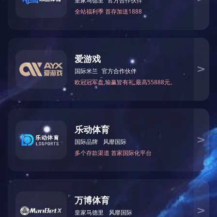
篇，获授权发明专利和软著10余项。
欢迎广大师生积极参加！
农学院
2026年5月15日
地址： 中国 杨凌 邰城路3号
邮编：712100
综合办公室： 029-87082845
主管领导： 韩新辉 网管员： 王磊
九游会·j9官方网站
|
乐鱼手机网页版登录入口
|
威九国际
|
乐
动平台
|
乐鱼官方网页版
|
天博在线官网（中国）官方网站
|
江南网页版登录入口
|
开云体云app登录入口
|
欧宝ob官网登
录入口（中国）有限公司
|