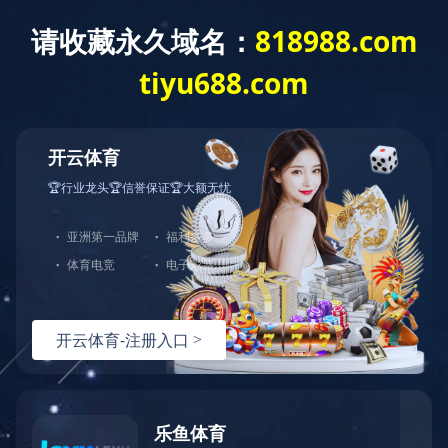
开云（中国）
学术交流
关于举办数量遗传学系列学术报
告的通知
发布日期：2026-05-15 阅读次数：
报告时间：2026年5月20日（星期三）19:30-22:30
报告地点：农学院216会议室
报告题目: 作物全基因组选择方法研究
报告人：张东峰 副研究员（北京市农林科学院信息技