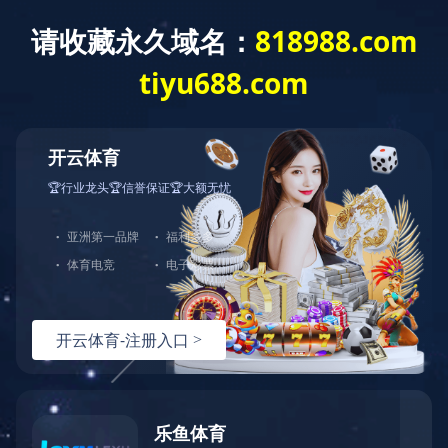
开云（中国）
学院概况
学科建设
师
开云（中国）
开云（中国）
» 教师节
教师节专题