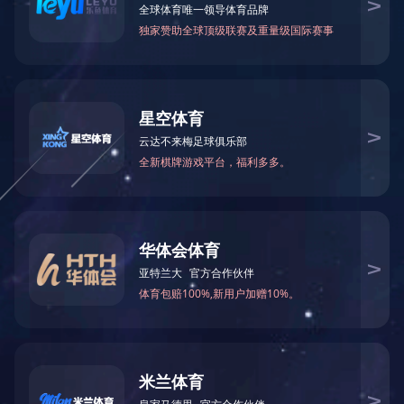
九游会·j9官方网站
|
登录入口
|
开云体云