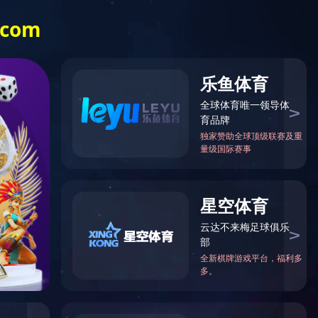
English
群工作
学生工作
国际交流