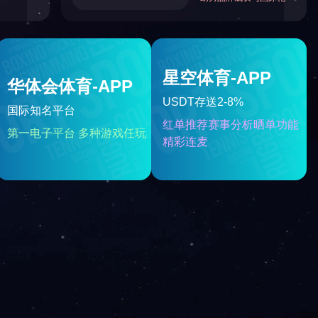
微信平台“后稷有人”
地址： 中国 杨凌 邰城路3号
邮编： 712100
综合办公室： 029-87082845
主管领导： 韩新辉 网管员： 王磊
|
开云体云app登录入口
|
欧宝ob官网登录入口（中国）有限公司
|