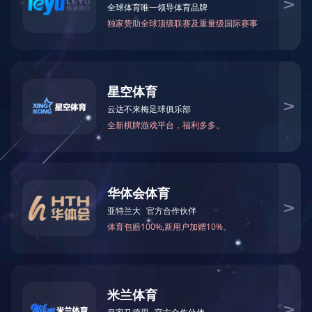
九游会·j9官方网站
|
登录入口
|
开云体云