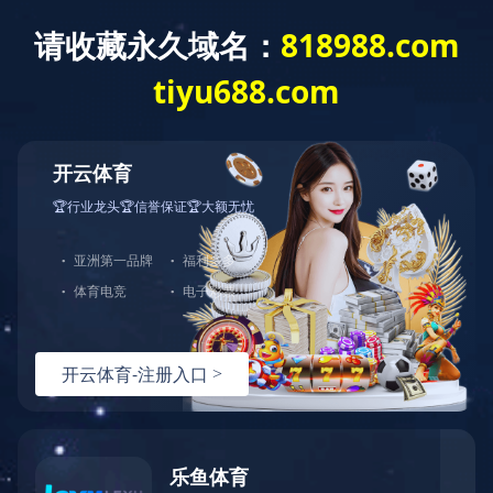
开云（中国）
学院概况
学科建设
师
本科生培养
开云（中国）
本科生
»
专业介绍
课程建设
教材建设