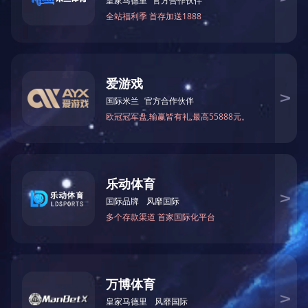
随后我们怀着
党誓词。在鲜红的
党的无限忠诚。
此次的参观教育，
悟革命传统，传承
在新时代新征程上
九游会·j9官方网站
|
登录入口
|
开云体云