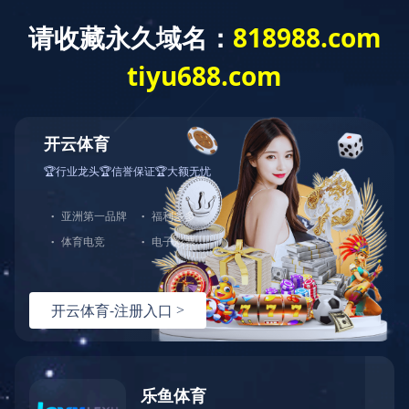
开云（中国）
学科建设
学科简介
学科及其学科方向负
责人
学科平台
师资队伍
师资队伍概况
教授、研究员
副教授、副研究员
中级职称
导师简况汇总
研究生培养