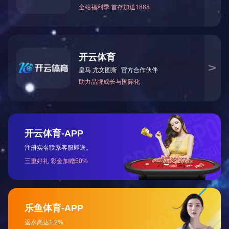
专业技术岗位四
闵东红
博士生导师
研究员
级
农业推广研究
专业技术岗位四
杨引福
硕士生导师
员
级
专业学位硕士生导
专业技术岗位四
毛建昌
研究员
师
级
农业推广研究
专业技术岗位四
邢宏宜
员
级
专业技术岗位四
王怡
研究员
级
专业学位硕士生导
专业技术岗位五
景忆莲
副教授
师
级
专业技术岗位六
李学军
硕士生导师
副研究员
级
专业技术岗位六
张玲丽
硕士生导师
副教授
级
专业技术岗位六
孙道杰
硕士生导师
副研究员
级
专业技术岗位六
马守才
硕士生导师
副教授
级
专业技术岗位六
赵万春
硕士生导师
副研究员