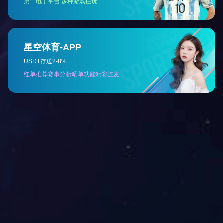
李发民
高级农艺师
级
专业技术岗位七
李哲清
高级农艺师
级
专业技术岗位七
赵崇耀
高级农艺师
级
专业技术岗位八
张永科
助理研究员
级
专业技术岗位八
南文华
讲师
级
专业技术岗位八
董剑
讲师
级
专业技术岗位八
高瑞景
助理研究员
级
专业技术岗位八
蔺崇明
农艺师
级
专业技术岗位八
刘俊
农艺师
级
专业技术岗位八
唐保善
农艺师
级
专业技术岗位九
王教
农艺师
级