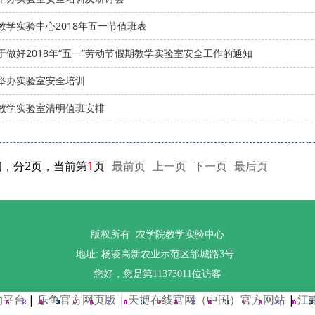
教学实验中心2018年五一节值班表
于做好2018年“五一”劳动节假期教学实验室安全工作的通知
举办实验室安全培训
教学实验室清明值班安排
闻，分2页，当前第
1
页
最前页
上一页
下一页
最后页
版权所有 农学院教学实验中心
地址: 杨凌高新农业示范区邰城路3号
您好，您是第
11373011位访客
动平台
|
乐鱼官方网页版
|
天博在线官网（中国）官方网站
|
江