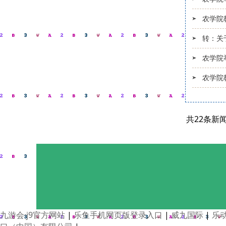
农学院
转：关
农学院
农学院
共22条新
九游会·j9官方网站
|
乐鱼手机网页版登录入口
|
威九国际
|
乐