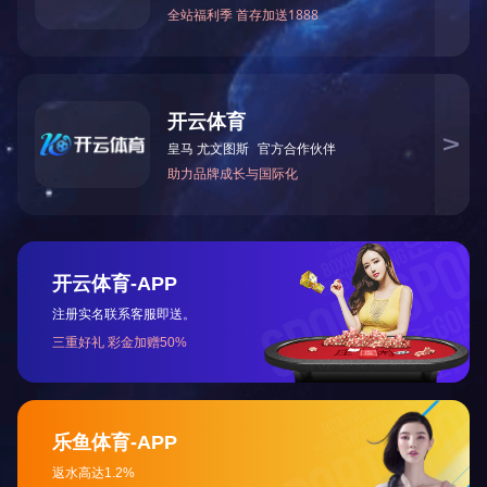
行。在这次聚会筹备和举办过
感谢学校的教育与培养之情
,
同
即得到了农学本科九八届全体
亮、农学院院长廖允成、原农
平（现动物医学院党委副书记
加了农学本科九八届校友举办
CopyRight 2005-2006 All
学院地址：中国·杨凌渭惠路3
综合办公室 029－8708284
主管领导：惠安堂 网管
九游会·j9官方网站
|
乐鱼手机网页版登录入口
|
威九国际
|
乐动
平台
|
乐鱼官方网页版
|
天博在线官网（中国）官方网站
|
江南
网页版登录入口
|
开云体云app登录入口
|
欧宝ob官网登录入口
（中国）有限公司
|
九游会·j9官方网站
|
乐鱼手机网页版登录入口
|
威九国际
|
乐动
平台
|
乐鱼官方网页版
|
天博在线官网（中国）官方网站
|
江南