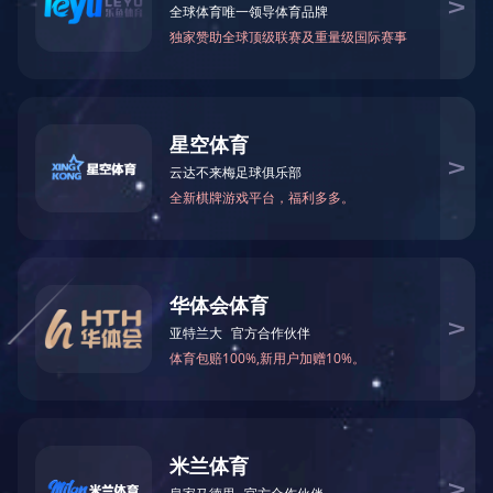
招生专业
培养方案
导师名单
管理制度
教学工作
下载中心
科研推广
科研概况
科研成果
科研平台
管理办法
专著编著
试验站（基地）
作物学博士后流动站
学生工作
学工概况
辅导员队伍
班主任队伍
团学组织
学生天地
群众组织