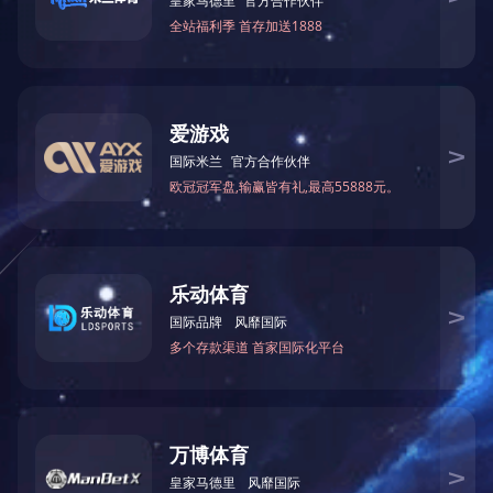
校友会
工会
分类列表
开云（中国）
» 群众组织
校友会
农学
工会
1
月13
日
上午，农学本科九八
书记惠安堂代表学院出席了简
据悉，农学本科九八届校友