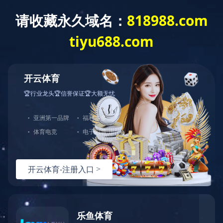
开云（中国）
学院概况
学科建设
师
样板支部
开云（中国）
党群工
»
教育部样板支部
陕西省样板支部
校级样板支部